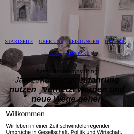
STARTSEITE
ÜBER UNS
LEISTUNGEN
GALERIE
Literatur
KONTAKT
hasenclever-consulting
Jahrzehntelange Erf
ahrung
nutzen
vernetzt werden und
–
neue Wege gehen
Willkommen
Wir leben in einer Zeit schwindelerregender
Umbrüche in Gesellschaft, Politik und Wirtschaft.